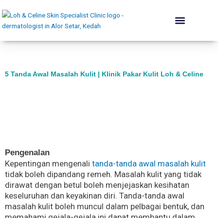
Skip
to
content
The Skin Institute
Conditions We Treat
Skin Renewal
Lift & Plump
Acne Rehab
Body & Contouring
Hair Programme
Dermatologist’s Advice
5 Tanda Awal Masalah Kulit | Klinik Pakar Kulit Loh & Celine
Pengenalan
Kepentingan mengenali
tanda-tanda awal masalah kulit
tidak boleh dipandang remeh. Masalah kulit yang tidak
dirawat dengan betul boleh menjejaskan kesihatan
keseluruhan dan keyakinan diri. Tanda-tanda awal
masalah kulit boleh muncul dalam pelbagai bentuk, dan
memahami gejala-gejala ini dapat membantu dalam