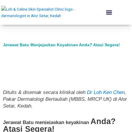
Skip
to
content
The Skin Institute
Conditions We Treat
Skin Renewal
Lift & Plump
Acne Rehab
Body & Contouring
Hair Programme
Dermatologist’s Advice
Jerawat Batu​ Menjejaskan Keyakinan Anda? Atasi Segera!
Ditulis & disemak secara klinikal oleh
Dr Loh Ken Chen
,
Pakar Dermatologi Bertauliah (MBBS, MRCP UK) di Alor
Setar, Kedah.
Anda?
Jerawat Batu menjejaskan keyakinan
Atasi Segera!