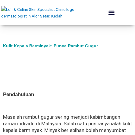
Skip
to
content
The Skin Institute
Conditions We Treat
Skin Renewal
Lift & Plump
Acne Rehab
Body & Contouring
Hair Programme
Dermatologist’s Advice
Kulit Kepala Berminyak: Punca Rambut Gugur
Pendahuluan
Masalah rambut gugur sering menjadi kebimbangan
ramai individu di Malaysia. Salah satu puncanya ialah kulit
kepala berminyak. Minyak berlebihan boleh menyumbat