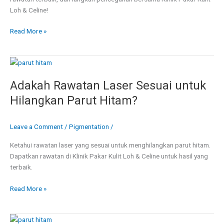
Loh & Celine!
Read More »
Adakah
Rawatan
Adakah Rawatan Laser Sesuai untuk
Laser
Sesuai
Hilangkan Parut Hitam?
untuk
Hilangkan
Leave a Comment
/
Pigmentation
/
Parut
Hitam?
Ketahui rawatan laser yang sesuai untuk menghilangkan parut hitam.
Dapatkan rawatan di Klinik Pakar Kulit Loh & Celine untuk hasil yang
terbaik.
Read More »
Parut