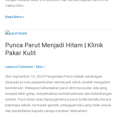
Celine Clinic.
Read More »
Punca
Parut
Punca Parut Menjadi Hitam | Klinik
Menjadi
Hitam
Pakar Kulit
|
Klinik
Leave a Comment
/
Skin
/
Pakar
Kulit
Skin September 10, 2024 Pengenalan Parut adalah sebahagian
daripada proses penyembuhan semula jadi tubuh setelah mengalami
kecederaan. Walaupun kebanyakan parut akhirnya pudar, ada yang
menjadi lebih gelap, menyebabkan ketidakselesaan dan kebimbangan
estetik. Parut hitam atau hiperpigmentasi parut boleh berlaku kerana
beberapa sebab, termasuk genetik, penjagaan luka yang tidak sesuai,
dan pendedahan kepada cahaya matahari. Memahami