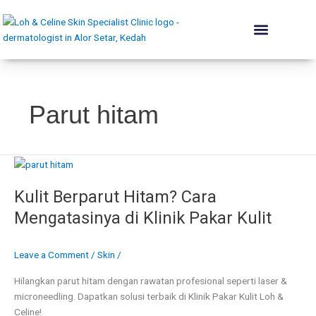
Skip
to
content
The Skin Institute
Conditions We Treat
Skin Renewal
Lift & Plump
Acne Rehab
Body & Contouring
Hair Programme
Dermatologist’s Advice
Parut hitam
Kulit
Berparut
Kulit Berparut Hitam? Cara
Hitam?
Cara
Mengatasinya di Klinik Pakar Kulit
Mengatasinya
di
Leave a Comment
/
Skin
/
Klinik
Pakar
Hilangkan parut hitam dengan rawatan profesional seperti laser &
Kulit
microneedling. Dapatkan solusi terbaik di Klinik Pakar Kulit Loh &
Celine!