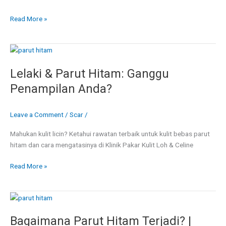
Read More »
Lelaki
&
Lelaki & Parut Hitam: Ganggu
Parut
Hitam:
Penampilan Anda?
Ganggu
Penampilan
Leave a Comment
/
Scar
/
Anda?
Mahukan kulit licin? Ketahui rawatan terbaik untuk kulit bebas parut
hitam dan cara mengatasinya di Klinik Pakar Kulit Loh & Celine
Read More »
Bagaimana
Parut
Bagaimana Parut Hitam Terjadi? |
Hitam