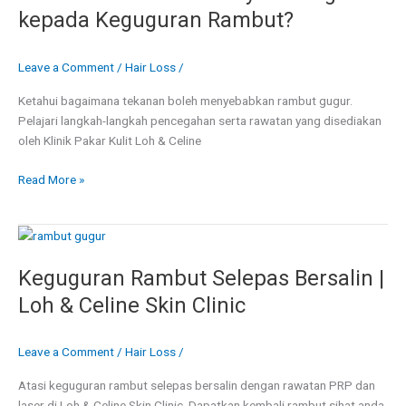
kepada
kepada Keguguran Rambut?
Keguguran
Rambut?
Leave a Comment
/
Hair Loss
/
Ketahui bagaimana tekanan boleh menyebabkan rambut gugur.
Pelajari langkah-langkah pencegahan serta rawatan yang disediakan
oleh Klinik Pakar Kulit Loh & Celine
Read More »
Keguguran
Rambut
Keguguran Rambut Selepas Bersalin |
Selepas
Bersalin
Loh & Celine Skin Clinic
|
Loh
Leave a Comment
/
Hair Loss
/
&
Celine
Atasi keguguran rambut selepas bersalin dengan rawatan PRP dan
Skin
laser di Loh & Celine Skin Clinic. Dapatkan kembali rambut sihat anda