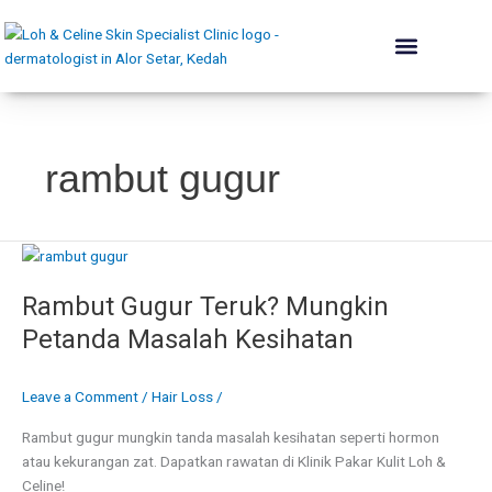
Skip
to
content
The Skin Institute
Conditions We Treat
Skin Renewal
Lift & Plump
Acne Rehab
Body & Contouring
Hair Programme
Dermatologist’s Advice
rambut gugur
Rambut
Gugur
Rambut Gugur Teruk? Mungkin
Teruk?
Mungkin
Petanda Masalah Kesihatan
Petanda
Masalah
Leave a Comment
/
Hair Loss
/
Kesihatan
Rambut gugur mungkin tanda masalah kesihatan seperti hormon
atau kekurangan zat. Dapatkan rawatan di Klinik Pakar Kulit Loh &
Celine!