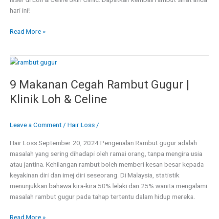
Clinic
hari ini!
Read More »
9
Makanan
9 Makanan Cegah Rambut Gugur |
Cegah
Rambut
Klinik Loh & Celine
Gugur
|
Leave a Comment
/
Hair Loss
/
Klinik
Loh
Hair Loss September 20, 2024 Pengenalan Rambut gugur adalah
&
masalah yang sering dihadapi oleh ramai orang, tanpa mengira usia
Celine
atau jantina. Kehilangan rambut boleh memberi kesan besar kepada
keyakinan diri dan imej diri seseorang. Di Malaysia, statistik
menunjukkan bahawa kira-kira 50% lelaki dan 25% wanita mengalami
masalah rambut gugur pada tahap tertentu dalam hidup mereka.
Read More »