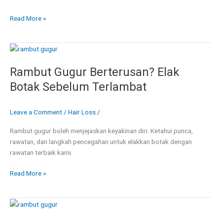
Read More »
Rambut
Gugur
Rambut Gugur Berterusan? Elak
Berterusan?
Elak
Botak Sebelum Terlambat
Botak
Sebelum
Leave a Comment
/
Hair Loss
/
Terlambat
Rambut gugur boleh menjejaskan keyakinan diri. Ketahui punca,
rawatan, dan langkah pencegahan untuk elakkan botak dengan
rawatan terbaik kami.
Read More »
Rambut
Gugur