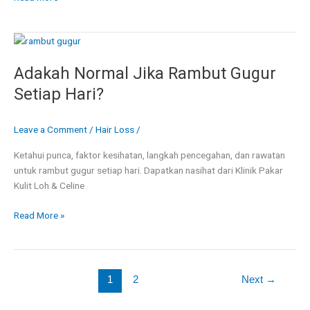
Adakah
Normal
Adakah Normal Jika Rambut Gugur
Jika
Rambut
Setiap Hari?
Gugur
Setiap
Leave a Comment
/
Hair Loss
/
Hari?
Ketahui punca, faktor kesihatan, langkah pencegahan, dan rawatan
untuk rambut gugur setiap hari. Dapatkan nasihat dari Klinik Pakar
Kulit Loh & Celine
Read More »
1
2
Next
→