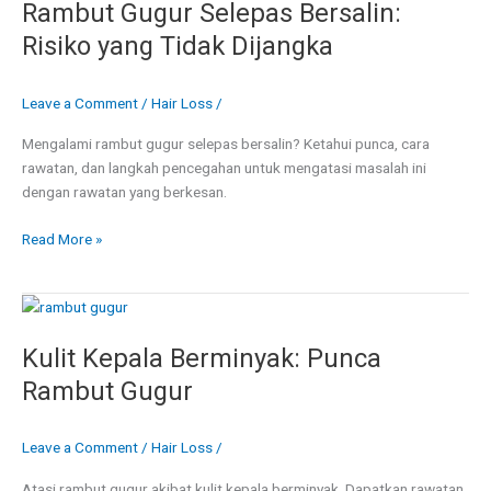
Rambut Gugur Selepas Bersalin:
Selepas
Bersalin:
Risiko yang Tidak Dijangka
Risiko
yang
Leave a Comment
/
Hair Loss
/
Tidak
Dijangka
Mengalami rambut gugur selepas bersalin? Ketahui punca, cara
rawatan, dan langkah pencegahan untuk mengatasi masalah ini
dengan rawatan yang berkesan.
Read More »
Kulit
Kepala
Kulit Kepala Berminyak: Punca
Berminyak:
Punca
Rambut Gugur
Rambut
Gugur
Leave a Comment
/
Hair Loss
/
Atasi rambut gugur akibat kulit kepala berminyak. Dapatkan rawatan