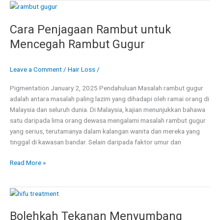
Cara
Penjagaan
Cara Penjagaan Rambut untuk
Rambut
untuk
Mencegah Rambut Gugur
Mencegah
Rambut
Leave a Comment
/
Hair Loss
/
Gugur
Pigmentation January 2, 2025 Pendahuluan Masalah rambut gugur
adalah antara masalah paling lazim yang dihadapi oleh ramai orang di
Malaysia dan seluruh dunia. Di Malaysia, kajian menunjukkan bahawa
satu daripada lima orang dewasa mengalami masalah rambut gugur
yang serius, terutamanya dalam kalangan wanita dan mereka yang
tinggal di kawasan bandar. Selain daripada faktor umur dan
Read More »
Bolehkah
Tekanan
Bolehkah Tekanan Menyumbang
Menyumbang