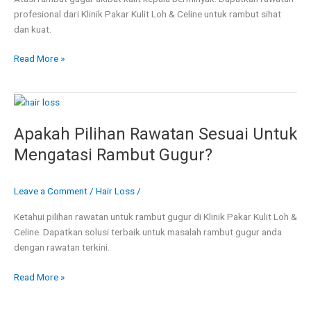
profesional dari Klinik Pakar Kulit Loh & Celine untuk rambut sihat
dan kuat.
Read More »
Apakah
Pilihan
Apakah Pilihan Rawatan Sesuai Untuk
Rawatan
Sesuai
Mengatasi Rambut Gugur?
Untuk
Mengatasi
Leave a Comment
/
Hair Loss
/
Rambut
Gugur?
Ketahui pilihan rawatan untuk rambut gugur di Klinik Pakar Kulit Loh &
Celine. Dapatkan solusi terbaik untuk masalah rambut gugur anda
dengan rawatan terkini.
Read More »